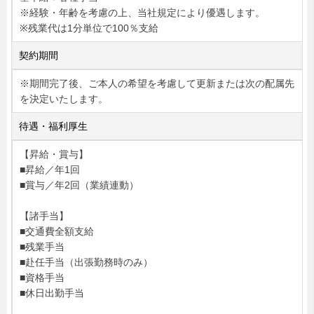
※経験・年齢を考慮の上、当社規定により優遇します。
※残業代は1分単位で100％支給
契約期間
※期間完了後、ご本人の希望を考慮して更新または次の配属先
を決定いたします。
待遇・福利厚生
【昇給・賞与】
■昇給／年1回
■賞与／年2回（業績連動）
【諸手当】
■交通費全額支給
■残業手当
■赴任手当（出張勤務時のみ）
■資格手当
■休日出勤手当